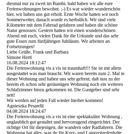
diesmal nur zu zweit im Bambi, bald haben wir alle eure
Ferienwohnungen bewohnt. ;-) Es war wieder wunderschön
hier, wir haben uns gut erholt. Erste Woche hatten wir noch
Sommerwetter, danach wurde es herbstlich. Wir sind viele
Kilometer mit dem Fahrrad gefahren und haben die schöne
Natur genossen. Gestern hatten wir einen wunderschönen
Abend mit euch, vielen Dank für die Urkunde und das sehr
gute Essen zum fünfjährigen Jubiläum. Wir arbeiten an
Fortsetzungen!
Liebe Grüße, Frank und Barbara
Simone Hertl
16.08.2024
18:12:47
Die Ferienwohnung vis a vis ist traumhaft!!! Sie ist mit allem
ausgestattet was man braucht. Wir waren bereits zum 2. Mal in
dieser Wohnung und haben uns sehr gefreut, daß nun zu der
bereits eh schon sehr geräumigen Wohnung noch ein weiteres
Schlafzimmer hinzu gekommen ist. Die Gastgeber sind sehr
nett!
Wir werden auf jeden Fall wieder hierher kommen!
Agnieszka Pesarelli
04.08.2024
18:24:47
Die Ferienwohnung vis a vis ist eine spektakuläre Wohnung ,
unglaublich gut gestaltet und hervorragend eingerichtet. Der
richtige Ort für diejenigen, die wandern oder Radfahrern. Die
Wohnung hat alles, was du für Kurz- und Langzeitaufenhalte