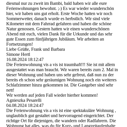
diesmal nur zu zweit im Bambi, bald haben wir alle eure
Ferienwohnungen bewohnt. ;-) Es war wieder wunderschön
hier, wir haben uns gut erholt. Erste Woche hatten wir noch
Sommerwetter, danach wurde es herbstlich. Wir sind viele
Kilometer mit dem Fahrrad gefahren und haben die schöne
Natur genossen. Gestern hatten wir einen wunderschönen
Abend mit euch, vielen Dank für die Urkunde und das sehr
gute Essen zum fünfjährigen Jubiläum. Wir arbeiten an
Fortsetzungen!
Liebe Grüße, Frank und Barbara
Simone Hertl
16.08.2024
18:12:47
Die Ferienwohnung vis a vis ist traumhaft!!! Sie ist mit allem
ausgestattet was man braucht. Wir waren bereits zum 2. Mal in
dieser Wohnung und haben uns sehr gefreut, daß nun zu der
bereits eh schon sehr geräumigen Wohnung noch ein weiteres
Schlafzimmer hinzu gekommen ist. Die Gastgeber sind sehr
nett!
Wir werden auf jeden Fall wieder hierher kommen!
Agnieszka Pesarelli
04.08.2024
18:24:47
Die Ferienwohnung vis a vis ist eine spektakuläre Wohnung ,
unglaublich gut gestaltet und hervorragend eingerichtet. Der
richtige Ort für diejenigen, die wandern oder Radfahrern. Die
Wohnung hat alles, was du für Kurz- und Langzeitaufenhalte